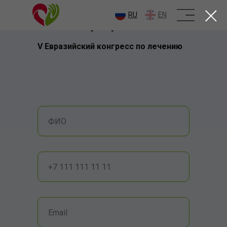
Зарегистрироваться на
RU
EN
очное мероприятие
V Евразийский конгресс по лечению